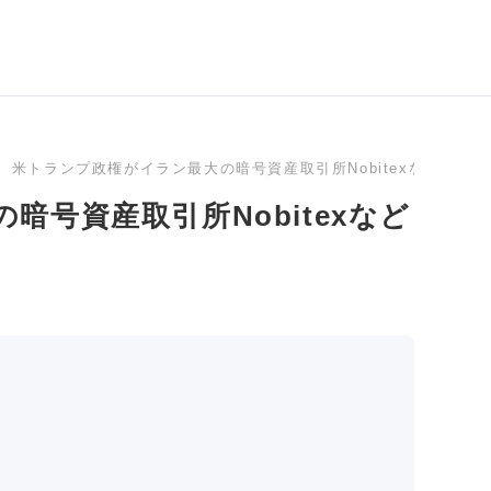
米トランプ政権がイラン最大の暗号資産取引所Nobitexなど4社に
号資産取引所Nobitexなど