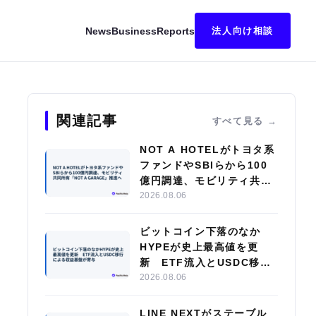
News
Business
Reports
法人向け相談
制裁を科す
関連記事
すべて見る
NOT A HOTELがトヨタ系
ファンドやSBIらから100
億円調達、モビリティ共同
所有「NOT A GARAGE」
2026.08.06
推進へ
ビットコイン下落のなか
HYPEが史上最高値を更
新 ETF流入とUSDC移行
による収益基盤が寄与
2026.08.06
LINE NEXTがステーブル