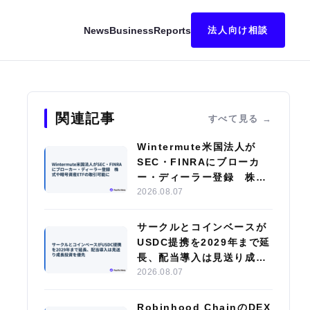
News
Business
Reports
法人向け相談
テーブルコイン決済でAIエージェント時代の新ビジネスモデル構築へ
関連記事
すべて見る
Wintermute米国法人が
SEC・FINRAにブローカ
ー・ディーラー登録 株式
や暗号資産ETFの取引可能
2026.08.07
に
サークルとコインベースが
USDC提携を2029年まで延
長、配当導入は見送り成長
投資を優先
2026.08.07
Robinhood ChainのDEX