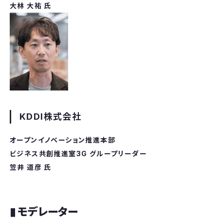
大林 大祐 氏
KDDI株式会社
オープンイノベーション推進本部
ビジネス共創推進室3G グループリーダー
笠井 道彦 氏
▮ モデレーター