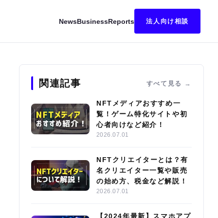
News
Business
Reports
法人向け相談
キング｜始め方・稼ぎ方も解説
関連記事
すべて見る
NFTメディアおすすめ一
覧！ゲーム特化サイトや初
心者向けなど紹介！
2026.07.01
NFTクリエイターとは？有
名クリエイター一覧や販売
の始め方、税金など解説！
2026.07.01
【2024年最新】スマホアプ