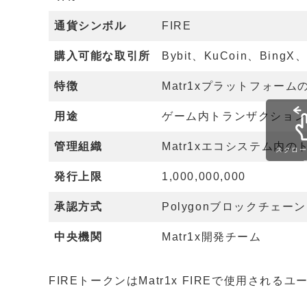
通貨シンボル
FIRE
購入可能な取引所
Bybit、KuCoin、BingX、B
特徴
Matr1xプラットフォ
用途
ゲーム内トランザクション
管理組織
Matr1xエコシステム内
スクロ
発行上限
1,000,000,000
承認方式
Polygonブロックチェーン
中央機関
Matr1x開発チーム
FIREトークンはMatr1x FIREで使用され