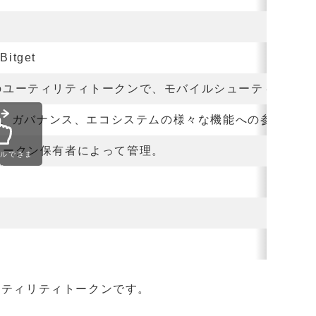
itget
ームのユーティリティトークンで、モバイルシューティング
、ガバナンス、エコシステムの様々な機能への参加など
のトークン保有者によって管理。
ールできま
す
るユーティリティトークンです。