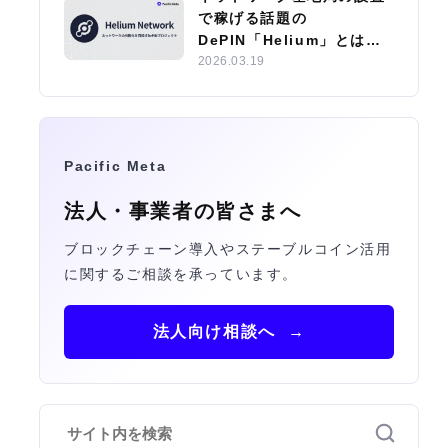
で稼げる話題の
DePIN「Helium」とは？
エコシステムやサブDAOの
2026.03.19
特徴を紹介
Pacific Meta
法人・事業者の皆さまへ
ブロックチェーン導入やステーブルコイン活用
に関するご相談を承っています。
法人向け相談へ