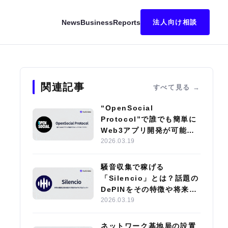
News
Business
Reports
法人向け相談
おすすめ取引所も紹介！
関連記事
すべて見る
“OpenSocial
Protocol”で誰でも簡単に
Web3アプリ開発が可能
に？注目の開発技術や
2026.03.19
dApp導入事例を紹介
騒音収集で稼げる
「Silencio」とは？話題の
DePINをその特徴や将来性
とともに解説
2026.03.19
ネットワーク基地局の設置