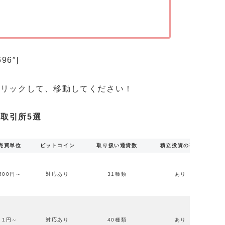
696″]
クリックして、移動してください！
取引所5選
売買単位
ビットコイン
取り扱い通貨数
積立投資の有無
500円～
対応あり
31種類
あり
1円～
対応あり
40種類
あり