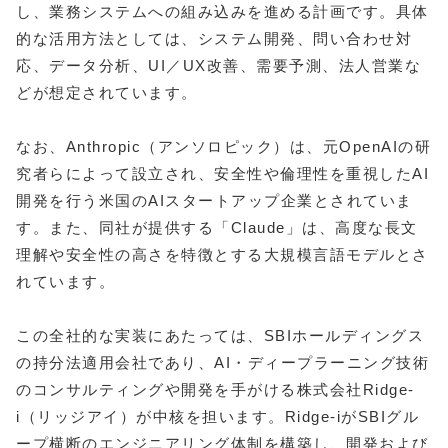
し、業務システムへの組み込みを進める計画です。具体
的な活用方法としては、システム開発、問い合わせ対
応、データ分析、UI／UX改善、需要予測、法人営業な
どが想定されています。
なお、Anthropic（アンソロピック）は、元OpenAIの研
究者らによって設立され、安全性や倫理性を重視したAI
開発を行う米国のAIスタートアップ企業とされていま
す。また、同社が提供する「Claude」は、高度な長文
理解や安全性の高さを特徴とする大規模言語モデルとさ
れています。
この全社的な実装にあたっては、SBIホールディングス
の持分法適用会社であり、AI・ディープラーニング技術
のコンサルティングや開発を手がける株式会社Ridge-
i（リッジアイ）が中核を担います。Ridge-iがSBIグル
ープ横断のエンジニアリング体制を構築し、開発および