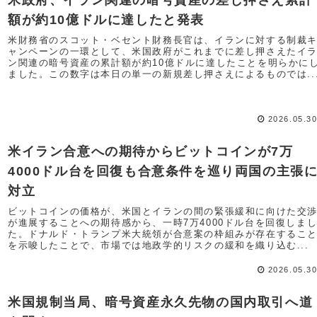
米政府、イラン関連の暗号資産の差し押さえ累計
額が約10億ドルに達したと発表
米財務省のスコット・ベセント財務長官は、イランに対する制裁
ャンペーンの一環として、米国政府がこれまでに差し押さえたイ
ン関連の暗号資産の累計額が約10億ドルに達したことを明らかに
ました。この数字は本日の単一の新規差し押さえによるものでは..
2026.05.3
米イラン合意への期待からビットコインが7万
4000ドル台を回復も合意条件を巡り両国の主張
対立
ビットコインの価格が、米国とイランの間の緊張緩和に向けた交
が進展することへの期待感から、一時7万4000ドル台を回復しま
た。ドナルド・トランプ米大統領が合意案の枠組みが存在するこ
を示唆したことで、市場では地政学的リスクの緩和を織り込む...
2026.05.3
米国規制当局、暗号資産永久先物の国内取引へ道