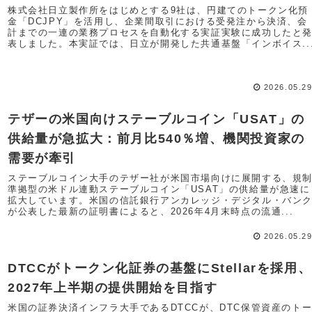
株式会社日立製作所をはじめとする9社は、円建てのトークン化預
金「DCJPY」を活用し、企業間取引における受発注から決済、会
計までの一連の業務プロセスを自動化する実証実験に成功したと
表しました。本実証では、日立が開発した共通基盤「インボイス..
2026.05.2
テザーの米国向けステーブルコイン「USAT」の
供給量が急拡大：前月比540％増、機関投資家の
需要が牽引
ステーブルコイン大手のテザー社が米国市場向けに展開する、規
準拠型の米ドル連動ステーブルコイン「USAT」の供給量が急速に
拡大しています。米国の信託銀行アンカレッジ・デジタル・バン
が公表した最新の証明書によると、2026年4月末時点の流通...
2026.05.2
DTCCがトークン化証券の基盤にStellarを採用、
2027年上半期の提供開始を目指す
米国の証券決済インフラ大手であるDTCCが、DTC保管資産のト