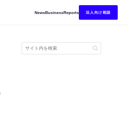
News
Business
Reports
法人向け相談
が
ェ
0