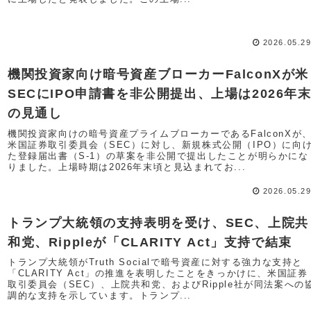
2026.05.2
機関投資家向け暗号資産ブローカーFalconXが米
SECにIPO申請書を非公開提出、上場は2026年
の見通し
機関投資家向けの暗号資産プライムブローカーであるFalconXが
米国証券取引委員会（SEC）に対し、新規株式公開（IPO）に向
た登録届出書（S-1）の草案を非公開で提出したことが明らかにな
りました。上場時期は2026年末頃と見込まれてお...
2026.05.2
トランプ大統領の支持表明を受け、SEC、上院共
和党、Rippleが「CLARITY Act」支持で結束
トランプ大統領がTruth Socialで暗号資産に対する強力な支持と
「CLARITY Act」の推進を表明したことをきっかけに、米国証券
取引委員会（SEC）、上院共和党、およびRipple社が同法案への
調的な支持を示しています。トランプ...