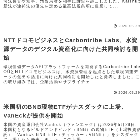
司法長官や知事、州当局者を相手に訴訟を起こしました。Kalshi
新法が連邦法の優先を定める最高法規条項に違反して...
2026.05.2
NTTドコモビジネスとCarbontribe Labs、水資
源データのデジタル資産化に向けた共同検討を開
始
環境価値データAPIプラットフォームを開発するCarbontribe Lab
OÜとNTTドコモビジネスは、水資源管理を起点とした環境関連デ
ータの創出や活用に向けた共同検討を開始したと発表しました。
の取り組みでは、企業活動やサプライチェ...
2026.05.2
米国初のBNB現物ETFがナスダックに上場、
VanEckが提供を開始
米国の資産運用会社VanEck（ヴァンエック）は2026年5月28日、
米国初となるビルドアンドビルド（BNB）の現物ETF（上場投資
託）「VanEck BNB ETF（ティッカー：VBNB）」をナスダック
に上場したと発表しました。この上場...