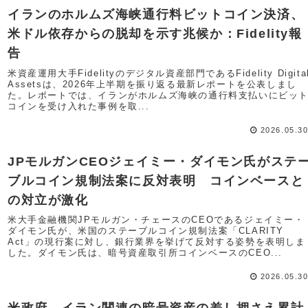
イランのホルムズ海峡通行料ビットコイン決済、
米ドル依存からの脱却を示す兆候か：Fidelity報
告
米資産運用大手Fidelityのデジタル資産部門であるFidelity Digita
Assetsは、2026年上半期を振り返る最新レポートを公表しまし
た。レポートでは、イランがホルムズ海峡の通行料支払いにビッ
コインを受け入れた事例を取...
2026.05.3
JPモルガンCEOジェイミー・ダイモン氏がステ
ブルコイン規制法案に反対表明 コインベースと
の対立が激化
米大手金融機関JPモルガン・チェースのCEOであるジェイミー・
ダイモン氏が、米国のステーブルコイン規制法案「CLARITY
Act」の現行案に対し、銀行業界を挙げて反対する姿勢を表明しま
した。ダイモン氏は、暗号資産取引所コインベースのCEO...
2026.05.3