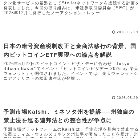
クン化サービスの基盤としてStellarネットワークを接続する計画
発表しました。今回の取り組みは、米証券取引委員会（SEC）が
2025年12月に発行したノーアクション・レター...
2026.05.2
日本の暗号資産税制改正と金商法移行の背景、国
内ビットコインETF実現への論点を解説
2026年5月22日のビットコイン・ピザ・デーに合わせ、Tokyo
Bitcoin Baseにてイベント「ビットコインピザデー 2026 by 楽
ウォレット」が開催されました。イベントでは、楽天ウォレット
ニアアナリストの松田康生氏が登壇...
2026.05.2
予測市場Kalshi、ミネソタ州を提訴──州独自の
禁止法を巡る連邦法との整合性が争点に
予測市場プラットフォームのKalshiは、予測市場を州内で禁止す
法案にティム・ウォルズミネソタ州知事が署名したことを受け、