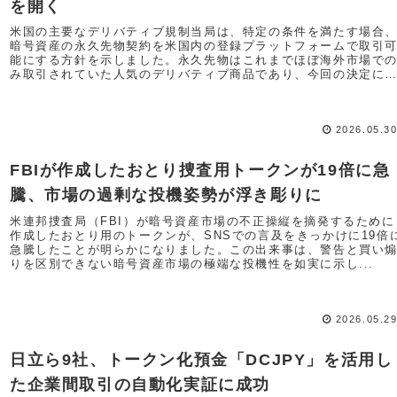
を開く
米国の主要なデリバティブ規制当局は、特定の条件を満たす場合
暗号資産の永久先物契約を米国内の登録プラットフォームで取引
能にする方針を示しました。永久先物はこれまでほぼ海外市場で
み取引されていた人気のデリバティブ商品であり、今回の決定に
よ...
2026.05.3
FBIが作成したおとり捜査用トークンが19倍に急
騰、市場の過剰な投機姿勢が浮き彫りに
米連邦捜査局（FBI）が暗号資産市場の不正操縦を摘発するために
作成したおとり用のトークンが、SNSでの言及をきっかけに19倍
急騰したことが明らかになりました。この出来事は、警告と買い
りを区別できない暗号資産市場の極端な投機性を如実に示し...
2026.05.2
日立ら9社、トークン化預金「DCJPY」を活用し
た企業間取引の自動化実証に成功